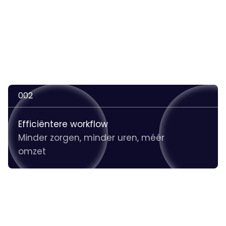
002
Efficiëntere workflow
Minder zorgen, minder uren, méér
omzet